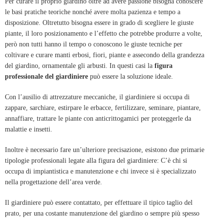
Per curare il proprio giardino oltre ad avere passione bisogna conoscere
le basi pratiche teoriche nonché avere molta pazienza e tempo a
disposizione. Oltretutto bisogna essere in grado di scegliere le giuste
piante, il loro posizionamento e l’effetto che potrebbe produrre a volte,
però non tutti hanno il tempo o conoscono le giuste tecniche per
coltivare e curare manti erbosi, fiori, piante e assecondo della grandezza
del giardino, ornamentale gli arbusti. In questi casi la
figura
professionale del giardiniere
può essere la soluzione ideale.
Con l’ausilio di attrezzature meccaniche, il giardiniere si occupa di
zappare, sarchiare,
estirpare le erbacce, fertilizzare, seminare, piantare,
annaffiare, trattare le piante con anticrittogamici per proteggerle da
malattie e insetti.
Inoltre è necessario fare un’ulteriore precisazione, esistono due primarie
tipologie professionali legate alla figura del giardiniere: C’è chi si
occupa di impiantistica e manutenzione e chi invece si è specializzato
nella progettazione dell’area verde.
Il giardiniere può essere contattato, per effettuare il tipico taglio del
prato, per una costante manutenzione del giardino o sempre più spesso