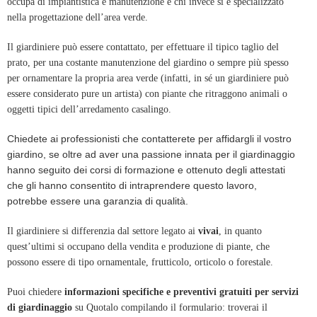
occupa di impiantistica e manutenzione e chi invece si è specializzato
nella progettazione dell’area verde.
Il giardiniere può essere contattato, per effettuare il tipico taglio del
prato, per una costante manutenzione del giardino o sempre più spesso
per ornamentare la propria area verde (infatti, in sé un giardiniere può
essere considerato pure un artista) con piante che ritraggono animali o
oggetti tipici dell’arredamento casalingo.
Chiedete ai professionisti che contatterete per affidargli il vostro
giardino, se oltre ad aver una passione innata per il giardinaggio
hanno seguito dei corsi di formazione e ottenuto degli attestati
che gli hanno consentito di intraprendere questo lavoro,
potrebbe essere una garanzia di qualità.
Il giardiniere si differenzia dal settore legato ai
vivai
, in quanto
quest’ultimi si occupano della vendita e produzione di piante, che
possono essere di tipo ornamentale, frutticolo, orticolo o forestale.
Puoi chiedere
informazioni specifiche e preventivi gratuiti per servizi
di giardinaggio
su Quotalo compilando il formulario: troverai il