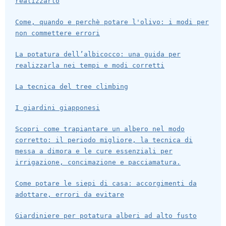
realizzarlo
Come, quando e perchè potare l'olivo: i modi per
non commettere errori
La potatura dell’albicocco: una guida per
realizzarla nei tempi e modi corretti
La tecnica del tree climbing
I giardini giapponesi
Scopri come trapiantare un albero nel modo
corretto: il periodo migliore, la tecnica di
messa a dimora e le cure essenziali per
irrigazione, concimazione e pacciamatura.
Come potare le siepi di casa: accorgimenti da
adottare, errori da evitare
Giardiniere per potatura alberi ad alto fusto