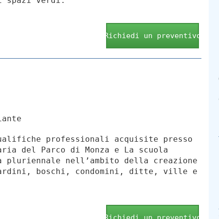
i spazi verdi.
Richiedi un preventivo
iante
ualifiche professionali acquisite presso
aria del Parco di Monza e La scuola
a pluriennale nell’ambito della creazione
ardini, boschi, condomini, ditte, ville e
Richiedi un preventivo