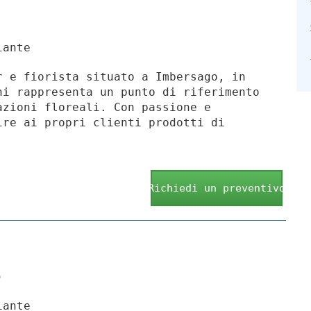
iante
r e fiorista situato a Imbersago, in
ni rappresenta un punto di riferimento
azioni floreali. Con passione e
ire ai propri clienti prodotti di
Richiedi un preventivo
)
iante