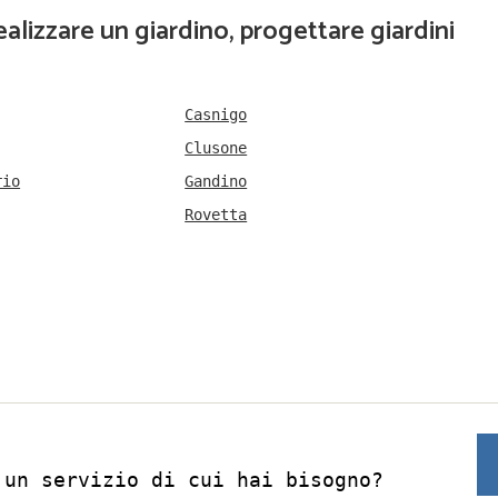
realizzare un giardino, progettare giardini
Casnigo
Clusone
rio
Gandino
Rovetta
 un servizio di cui hai bisogno?