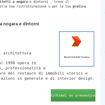
hitetti a
nogara
e dintorni
,
trova il
della tua ristrutturazione o per la tua
pratica
 a nogara e dintorni
i architettura
al 1998 opera in
a, professionalità e
are del restauro di immobili storici e
razioni in generale e di interior design.
Richiedi un preventivo