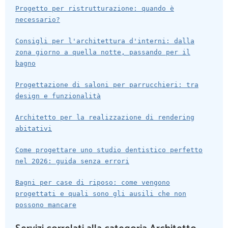
Progetto per ristrutturazione: quando è
necessario?
Consigli per l'architettura d'interni: dalla
zona giorno a quella notte, passando per il
bagno
Progettazione di saloni per parrucchieri: tra
design e funzionalità
Architetto per la realizzazione di rendering
abitativi
Come progettare uno studio dentistico perfetto
nel 2026: guida senza errori
Bagni per case di riposo: come vengono
progettati e quali sono gli ausili che non
possono mancare