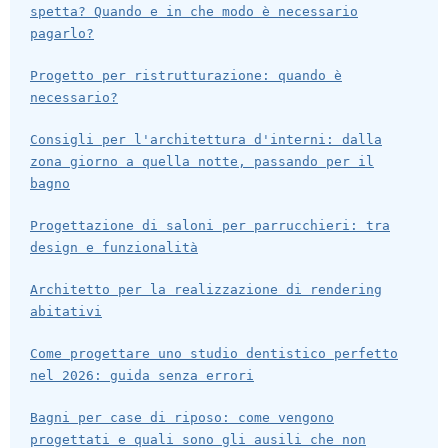
spetta? Quando e in che modo è necessario
pagarlo?
Progetto per ristrutturazione: quando è
necessario?
Consigli per l'architettura d'interni: dalla
zona giorno a quella notte, passando per il
bagno
Progettazione di saloni per parrucchieri: tra
design e funzionalità
Architetto per la realizzazione di rendering
abitativi
Come progettare uno studio dentistico perfetto
nel 2026: guida senza errori
Bagni per case di riposo: come vengono
progettati e quali sono gli ausili che non