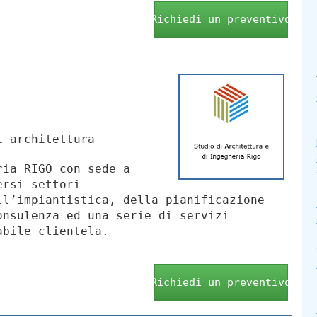
Richiedi un preventivo
i architettura
ria RIGO con sede a
ersi settori
ll’impiantistica, della pianificazione
onsulenza ed una serie di servizi
abile clientela.
Richiedi un preventivo