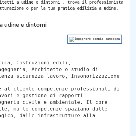
hitetti a
udine
e dintorni
,
trova il professionista
utturazione o per la tua
pratica edilizia a
udine
.
 a udine e dintorni
ica, Costruzioni edili,
ngegneria, Architetto o studio di
lenza sicurezza lavoro, Insonorizzazione
e al cliente competenze professionali di
avori e gestione di rapporti
egneria civile e ambientale. Il core
ile, ma le competenze spaziano dalle
ogico, dalle infrastrutture alla
.