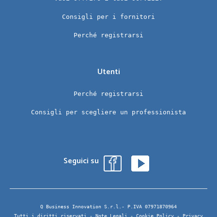
Consigli per i fornitori
Perché registrarsi
Utenti
Perché registrarsi
Consigli per scegliere un professionista
Seguici su
Q Business Innovation S.r.l.- P.IVA 07971870964
Tutti i diritti riservati -
Note Legali
-
Cookie Policy
-
Privacy