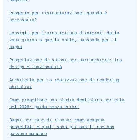
Progetto per ristrutturazione: quando è
necessario?
Consigli per l'architettura d'interni: dalla
zona giorno a quella notte, passando per il
bagno
Progettazione di saloni per parrucchieri: tra
design e funzionalità
Architetto per la realizzazione di rendering
abitativi
Come progettare uno studio dentistico perfetto
nel 2026: guida senza errori
Bagni per case di riposo: come vengono
progettati e quali sono gli ausili che non
possono mancare