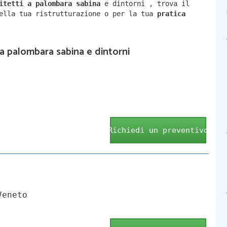
hitetti a
palombara sabina
e dintorni
,
trova il
della tua ristrutturazione o per la tua
pratica
i a palombara sabina e dintorni
Richiedi un preventivo
Veneto