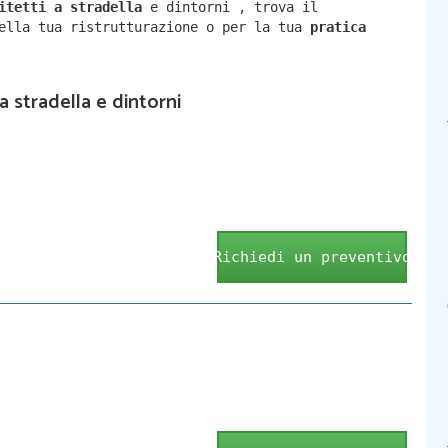
hitetti a
stradella
e dintorni
,
trova il
della tua ristrutturazione o per la tua
pratica
 a stradella e dintorni
Richiedi un preventivo