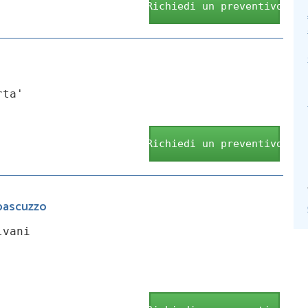
Richiedi un preventivo
rta'
Richiedi un preventivo
.pascuzzo
lvani