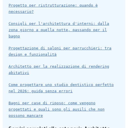
Progetto per ristrutturazione: quando è
necessario?
Consigli per l'architettura d'interni: dalla
zona giorno a quella notte, passando per il
bagno
Progettazione di saloni per parrucchieri: tra
design e funzionalità
Architetto per la realizzazione di rendering
abitativi
Come progettare uno studio dentistico perfetto
nel 2026: guida senza errori
Bagni per case di riposo: come vengono
progettati e quali sono gli ausili che non
possono mancare