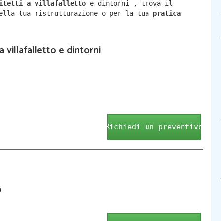
hitetti a
villafalletto
e dintorni
,
trova il
della tua ristrutturazione o per la tua
pratica
a villafalletto e dintorni
Richiedi un preventivo
o