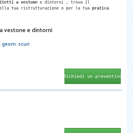
hitetti a
vestone
e dintorni
,
trova il
della tua ristrutturazione o per la tua
pratica
 a vestone e dintorni
e geom. scuri
Richiedi un preventivo