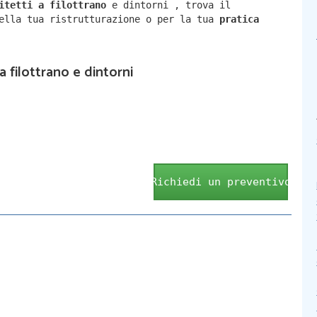
hitetti a
filottrano
e dintorni
,
trova il
della tua ristrutturazione o per la tua
pratica
a filottrano e dintorni
Richiedi un preventivo