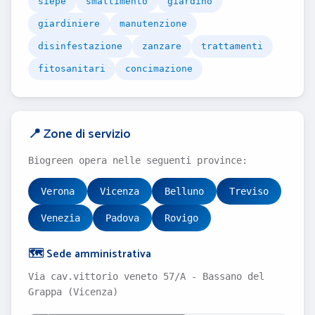
siepe
smaltimento
giardino
giardiniere
manutenzione
disinfestazione
zanzare
trattamenti
fitosanitari
concimazione
📍 Zone di servizio
Biogreen opera nelle seguenti province:
Verona
Vicenza
Belluno
Treviso
Venezia
Padova
Rovigo
🗺️ Sede amministrativa
Via cav.vittorio veneto 57/A - Bassano del
Grappa (Vicenza)