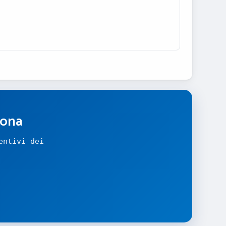
zona
entivi dei