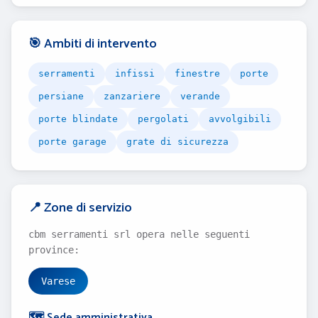
🎯 Ambiti di intervento
serramenti
infissi
finestre
porte
persiane
zanzariere
verande
porte blindate
pergolati
avvolgibili
porte garage
grate di sicurezza
📍 Zone di servizio
cbm serramenti srl opera nelle seguenti
province:
Varese
🗺️ Sede amministrativa