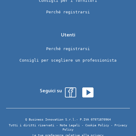
Consigli per i fornitori
Perché registrarsi
Utenti
Perché registrarsi
Consigli per scegliere un professionista
Seguici su
Q Business Innovation S.r.l.- P.IVA 07971870964
Tutti i diritti riservati -
Note Legali
-
Cookie Policy
-
Privacy
Policy
Le tue preferenze relative alla privacy