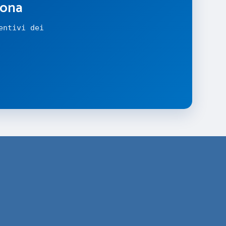
zona
entivi dei