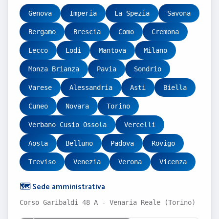
Genova
Imperia
La Spezia
Savona
Bergamo
Brescia
Como
Cremona
Lecco
Lodi
Mantova
Milano
Monza Brianza
Pavia
Sondrio
Varese
Alessandria
Asti
Biella
Cuneo
Novara
Torino
Verbano Cusio Ossola
Vercelli
Aosta
Belluno
Padova
Rovigo
Treviso
Venezia
Verona
Vicenza
🗺️ Sede amministrativa
Corso Garibaldi 48 A - Venaria Reale (Torino)