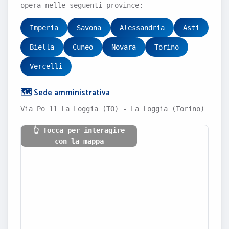
opera nelle seguenti province:
Imperia
Savona
Alessandria
Asti
Biella
Cuneo
Novara
Torino
Vercelli
🗺️ Sede amministrativa
Via Po 11 La Loggia (TO) - La Loggia (Torino)
👆 Tocca per interagire
con la mappa