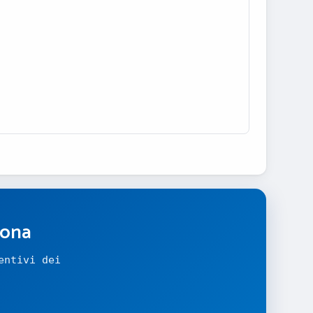
zona
entivi dei