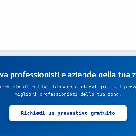
va professionisti e aziende nella tua 
servizio di cui hai bisogno e ricevi gratis i prev
migliori professionisti della tua zona.
Richiedi un preventivo gratuito