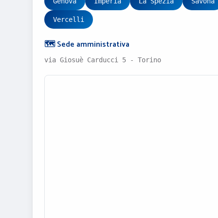
Genova
Imperia
La Spezia
Savona
Vercelli
🗺️ Sede amministrativa
via Giosuè Carducci 5 - Torino