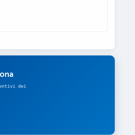
zona
entivi dei