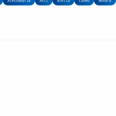
Alessandria
Asti
Biella
Cuneo
Novara