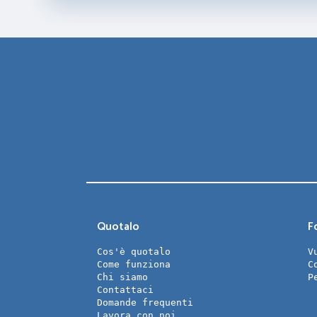
Quotalo
Fo
Cos'è quotalo
V
Come funziona
C
Chi siamo
P
Contattaci
Domande frequenti
Lavora con noi