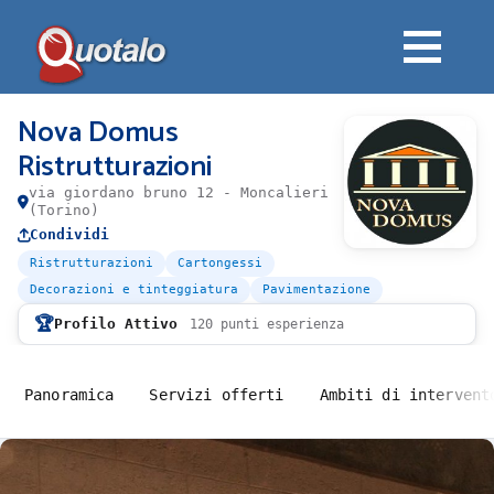
Nova Domus
Ristrutturazioni
via giordano bruno 12 - Moncalieri
(Torino)
Condividi
Ristrutturazioni
Cartongessi
Decorazioni e tinteggiatura
Pavimentazione
🏆
Profilo Attivo
120 punti esperienza
Panoramica
Servizi offerti
Ambiti di intervent