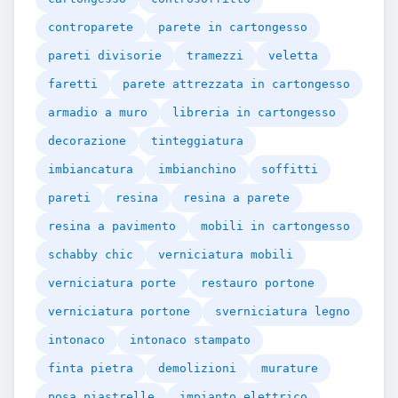
controparete
parete in cartongesso
pareti divisorie
tramezzi
veletta
faretti
parete attrezzata in cartongesso
armadio a muro
libreria in cartongesso
decorazione
tinteggiatura
imbiancatura
imbianchino
soffitti
pareti
resina
resina a parete
resina a pavimento
mobili in cartongesso
schabby chic
verniciatura mobili
verniciatura porte
restauro portone
verniciatura portone
sverniciatura legno
intonaco
intonaco stampato
finta pietra
demolizioni
murature
posa piastrelle
impianto elettrico