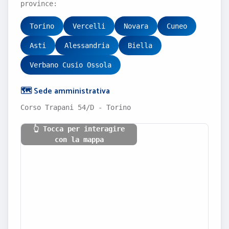
province:
Torino
Vercelli
Novara
Cuneo
Asti
Alessandria
Biella
Verbano Cusio Ossola
🗺️ Sede amministrativa
Corso Trapani 54/D - Torino
👆 Tocca per interagire
con la mappa