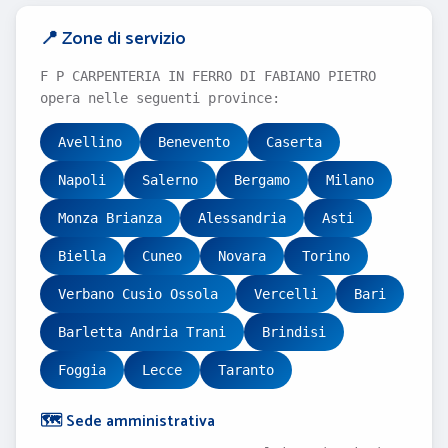
📍 Zone di servizio
F P CARPENTERIA IN FERRO DI FABIANO PIETRO
opera nelle seguenti province:
Avellino
Benevento
Caserta
Napoli
Salerno
Bergamo
Milano
Monza Brianza
Alessandria
Asti
Biella
Cuneo
Novara
Torino
Verbano Cusio Ossola
Vercelli
Bari
Barletta Andria Trani
Brindisi
Foggia
Lecce
Taranto
🗺️ Sede amministrativa