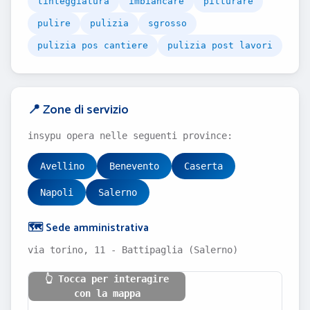
tinteggiatura
imbiancare
pitturare
pulire
pulizia
sgrosso
pulizia pos cantiere
pulizia post lavori
📍 Zone di servizio
insypu opera nelle seguenti province:
Avellino
Benevento
Caserta
Napoli
Salerno
🗺️ Sede amministrativa
via torino, 11 - Battipaglia (Salerno)
👆 Tocca per interagire
con la mappa