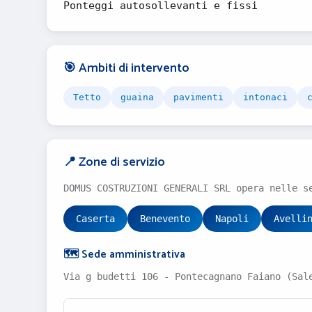
Ponteggi autosollevanti e fissi
🎯 Ambiti di intervento
Tetto
guaina
pavimenti
intonaci
📍 Zone di servizio
DOMUS COSTRUZIONI GENERALI SRL opera nelle s
Caserta
Benevento
Napoli
Avelli
🗺️ Sede amministrativa
Via g budetti 106 - Pontecagnano Faiano (Sal