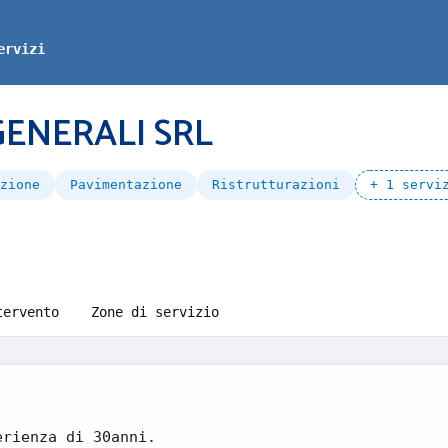
ervizi
ENERALI SRL
zione
Pavimentazione
Ristrutturazioni
+ 1 servi
tervento
Zone di servizio
erienza di 30anni.