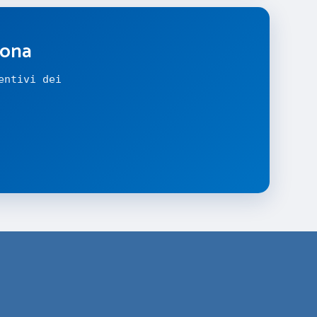
zona
entivi dei