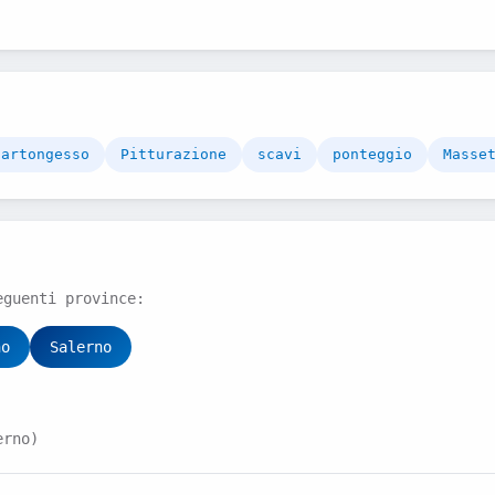
cartongesso
Pitturazione
scavi
ponteggio
Masse
eguenti province:
no
Salerno
erno)