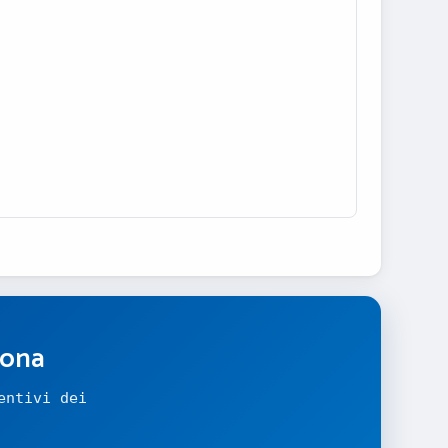
zona
entivi dei