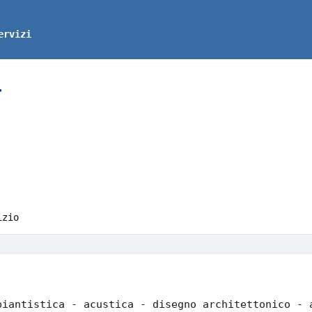
ervizi
r
izio
piantistica - acustica - disegno architettonico - 