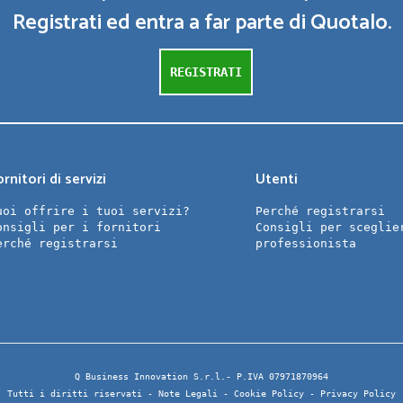
Registrati ed entra a far parte di Quotalo.
REGISTRATI
rnitori di servizi
Utenti
uoi offrire i tuoi servizi?
Perché registrarsi
onsigli per i fornitori
Consigli per sceglie
erché registrarsi
professionista
Q Business Innovation S.r.l.- P.IVA 07971870964
Tutti i diritti riservati -
Note Legali
-
Cookie Policy
-
Privacy Policy