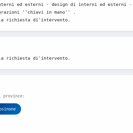
nterni ed esterni - design di interni ed esterni -
urazioni ''chiavi in mano'' .
la richiesta di'intervento.
la richiesta di'intervento.
i province:
osinone