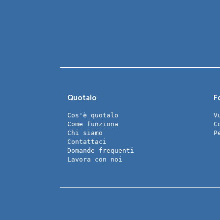
Quotalo
Fo
Cos'è quotalo
V
Come funziona
C
Chi siamo
P
Contattaci
Domande frequenti
Lavora con noi