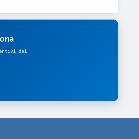
zona
entivi dei