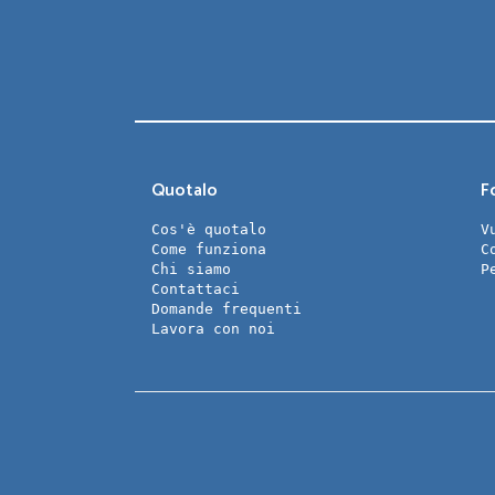
Quotalo
Fo
Cos'è quotalo
V
Come funziona
C
Chi siamo
P
Contattaci
Domande frequenti
Lavora con noi