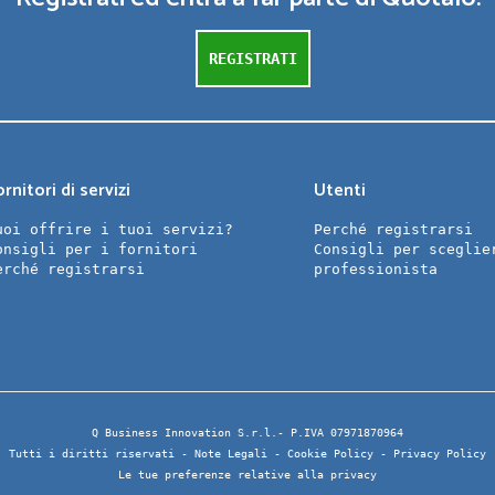
REGISTRATI
rnitori di servizi
Utenti
uoi offrire i tuoi servizi?
Perché registrarsi
onsigli per i fornitori
Consigli per sceglie
erché registrarsi
professionista
Q Business Innovation S.r.l.- P.IVA 07971870964
Tutti i diritti riservati -
Note Legali
-
Cookie Policy
-
Privacy Policy
Le tue preferenze relative alla privacy