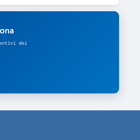
zona
entivi dei