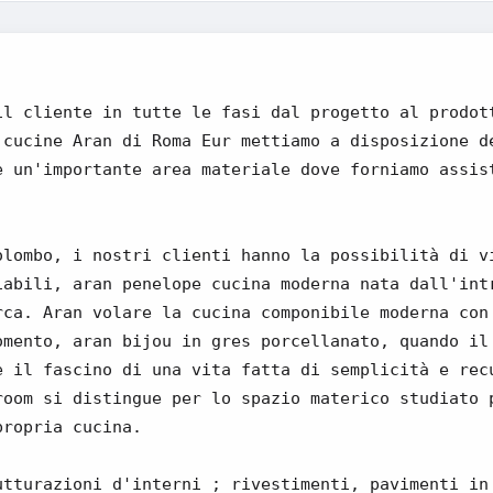
il cliente in tutte le fasi dal progetto al prodot
 cucine Aran di Roma Eur mettiamo a disposizione d
e un'importante area materiale dove forniamo assis
olombo, i nostri clienti hanno la possibilità di v
iabili, aran penelope cucina moderna nata dall'int
rca. Aran volare la cucina componibile moderna con
omento, aran bijou in gres porcellanato, quando il
e il fascino di una vita fatta di semplicità e rec
room si distingue per lo spazio materico studiato 
propria cucina.
utturazioni d'interni ; rivestimenti, pavimenti in