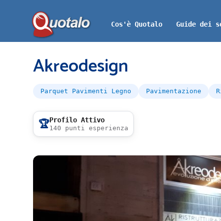
Cos'è Quotalo
Guide dei s
Akreodesign
Parquet Pavimenti Legno
Pavimentazione
R
Profilo Attivo
🏆
140 punti esperienza