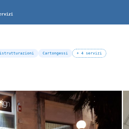
ervizi
istrutturazioni
Cartongessi
+ 4 servizi