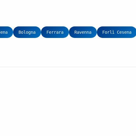
dena
Bologna
Ferrara
Ravenna
Forlì Cesena