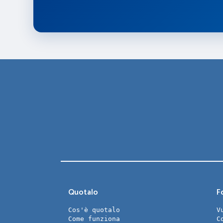
Quotalo
Fo
Cos'è quotalo
V
Come funziona
C