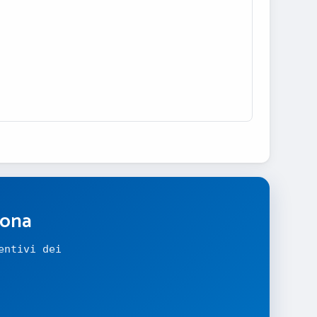
zona
entivi dei