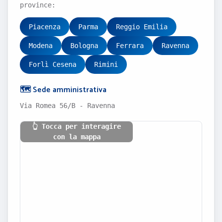
province:
Piacenza
Parma
Reggio Emilia
Modena
Bologna
Ferrara
Ravenna
Forlì Cesena
Rimini
🗺️ Sede amministrativa
Via Romea 56/B - Ravenna
👆 Tocca per interagire
con la mappa