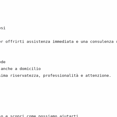
esi
er offrirti assistenza immediata e una consulenza 
ede
 anche a domicilio
sima riservatezza, professionalità e attenzione.
so e scopri come possiamo aiutarti.