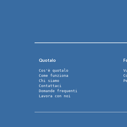
Quotalo
Fo
Cos'è quotalo
V
Come funziona
C
Chi siamo
P
Contattaci
Domande frequenti
Lavora con noi