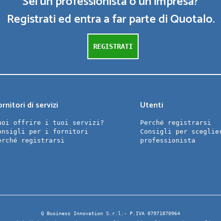
Sei un professionista o un impresa?
Registrati ed entra a far parte di Quotalo.
REGISTRATI
rnitori di servizi
Utenti
uoi offrire i tuoi servizi?
Perché registrarsi
onsigli per i fornitori
Consigli per sceglie
erché registrarsi
professionista
Q Business Innovation S.r.l.- P.IVA 07971870964