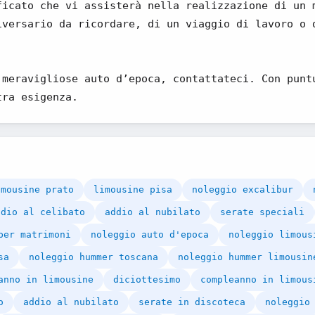
ficato che vi assisterà nella realizzazione di un 
iversario da ricordare, di un viaggio di lavoro o 
 meravigliose auto d’epoca, contattateci. Con punt
tra esigenza.
imousine prato
limousine pisa
noleggio excalibur
ddio al celibato
addio al nubilato
serate speciali
per matrimoni
noleggio auto d'epoca
noleggio limous
sa
noleggio hummer toscana
noleggio hummer limousin
anno in limousine
diciottesimo
compleanno in limous
o
addio al nubilato
serate in discoteca
noleggio