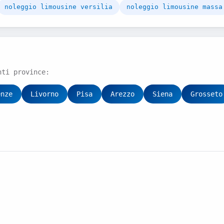
noleggio limousine versilia
noleggio limousine massa
nti province:
enze
Livorno
Pisa
Arezzo
Siena
Grosseto