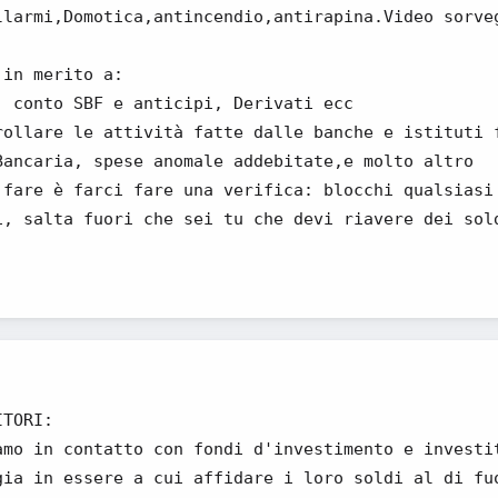
llarmi,Domotica,antincendio,antirapina.Video sorve
 in merito a:
, conto SBF e anticipi, Derivati ecc
rollare le attività fatte dalle banche e istituti 
Bancaria, spese anomale addebitate,e molto altro
 fare è farci fare una verifica: blocchi qualsiasi
i, salta fuori che sei tu che devi riavere dei sol
ITORI:
amo in contatto con fondi d'investimento e investi
gia in essere a cui affidare i loro soldi al di fu