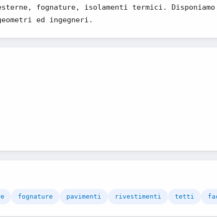
esterne, fognature, isolamenti termici. Disponiamo
geometri ed ingegneri.
re
fognature
pavimenti
rivestimenti
tetti
fa