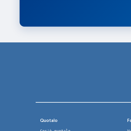
Quotalo
Fo
Cos'è quotalo
V