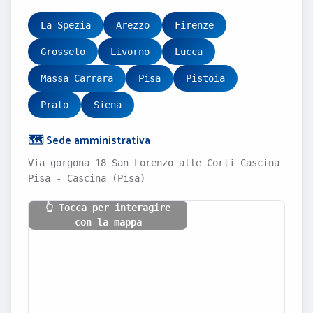
La Spezia
Arezzo
Firenze
Grosseto
Livorno
Lucca
Massa Carrara
Pisa
Pistoia
Prato
Siena
🗺️ Sede amministrativa
Via gorgona 18 San Lorenzo alle Corti Cascina
Pisa - Cascina (Pisa)
👆 Tocca per interagire
con la mappa