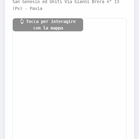
San Genesio ed Uniti Via Gianni Brera n° 13
(Pv) - Pavia
👆 Tocca per interagire
con la mappa