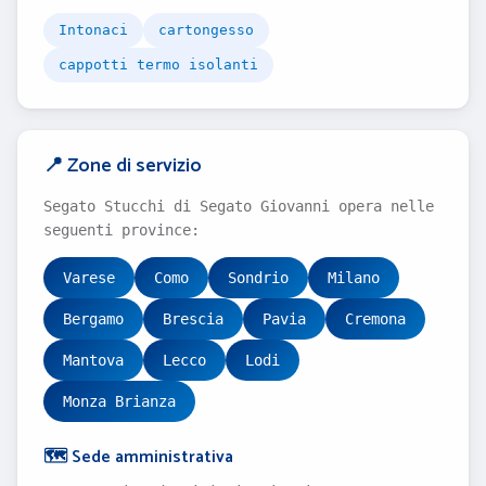
Intonaci
cartongesso
cappotti termo isolanti
📍 Zone di servizio
Segato Stucchi di Segato Giovanni opera nelle
seguenti province:
Varese
Como
Sondrio
Milano
Bergamo
Brescia
Pavia
Cremona
Mantova
Lecco
Lodi
Monza Brianza
🗺️ Sede amministrativa