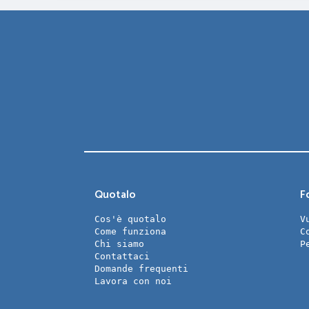
Quotalo
Fo
Cos'è quotalo
V
Come funziona
C
Chi siamo
P
Contattaci
Domande frequenti
Lavora con noi