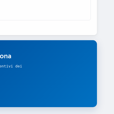
zona
entivi dei