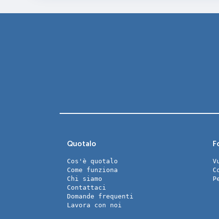
Quotalo
Fo
Cos'è quotalo
V
Come funziona
C
Chi siamo
P
Contattaci
Domande frequenti
Lavora con noi