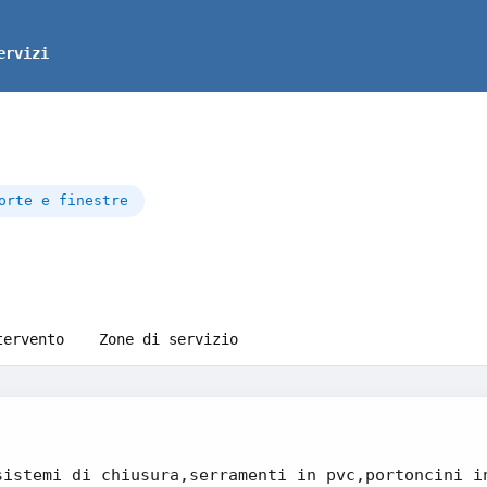
ervizi
orte e finestre
tervento
Zone di servizio
sistemi di chiusura,serramenti in pvc,portoncini i