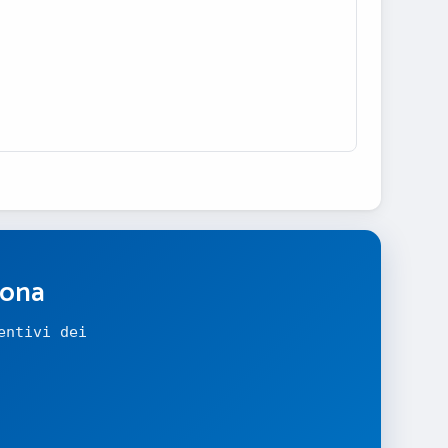
zona
entivi dei