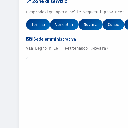
📍 Zone di servizio
Evoprodesign opera nelle seguenti province:
Torino
Vercelli
Novara
Cuneo
🗺️ Sede amministrativa
Via Legro n 16 - Pettenasco (Novara)