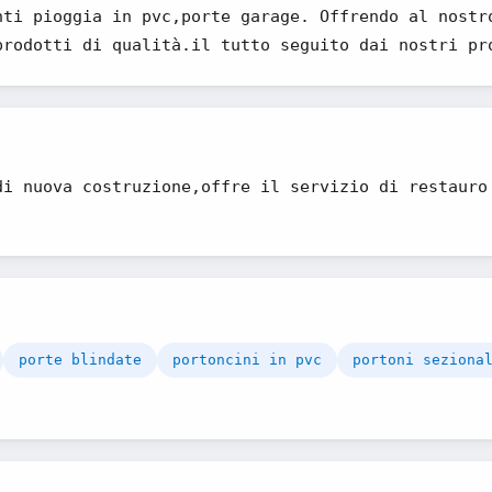
nti pioggia in pvc,porte garage. Offrendo al nostr
prodotti di qualità.il tutto seguito dai nostri pr
di nuova costruzione,offre il servizio di restauro
.
porte blindate
portoncini in pvc
portoni seziona