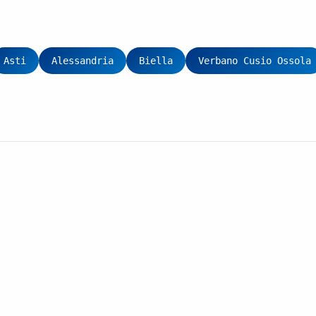
Asti
Alessandria
Biella
Verbano Cusio Ossola