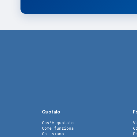
Quotalo
Fo
Cos'è quotalo
V
Come funziona
C
Chi siamo
P