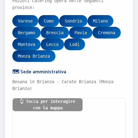
Pozzoli Catering opera nelle seguenti
province:
Varese
Como
Sondrio
Milano
Bergamo
Brescia
Pavia
Cremona
Mantova
Lecco
Lodi
Monza Brianza
🗺️ Sede amministrativa
Besana in Brianza - Carate Brianza (Monza
Brianza)
👆 Tocca per interagire
con la mappa