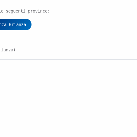
le seguenti province:
nza Brianza
rianza)