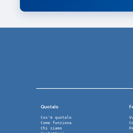
Quotalo
Fo
Cos'è quotalo
V
Come funziona
C
Chi siamo
P