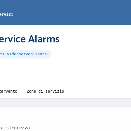
ervizi
rvice Alarms
ti videosorveglianza
tervento
Zone di servizio
ra sicurezza.