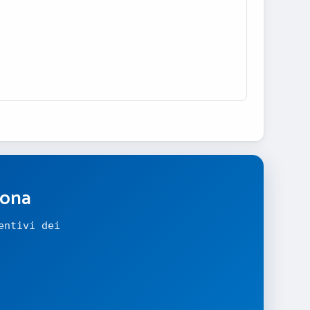
zona
entivi dei