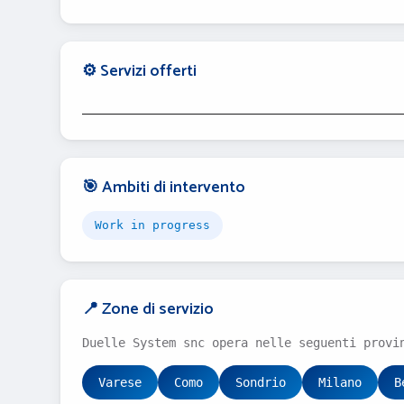
⚙️ Servizi offerti
_______________________________________
🎯 Ambiti di intervento
Work in progress
📍 Zone di servizio
Duelle System snc opera nelle seguenti provi
Varese
Como
Sondrio
Milano
B