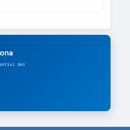
zona
entivi dei