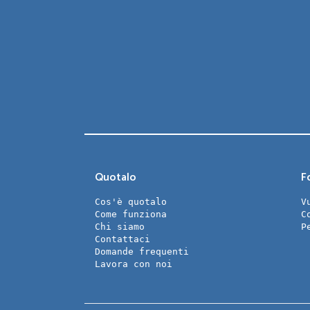
Quotalo
Fo
Cos'è quotalo
V
Come funziona
C
Chi siamo
P
Contattaci
Domande frequenti
Lavora con noi