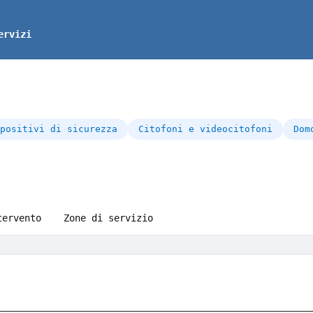
ervizi
positivi di sicurezza
Citofoni e videocitofoni
Dom
tervento
Zone di servizio
__________________________________________________